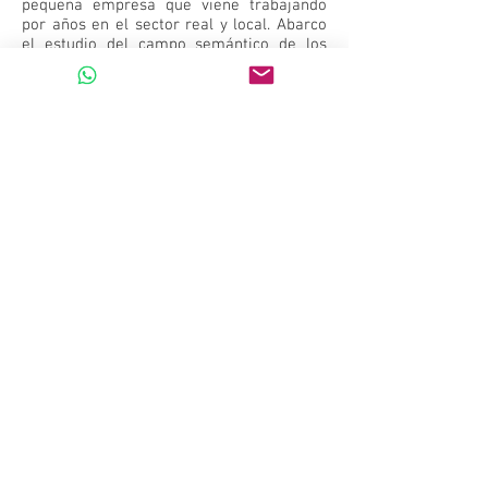
pequeña empresa que viene trabajando
por años en el sector real y local. Abarco
el estudio del campo semántico de los
productos y servicios; la construcción de la
trayectoria cuando no está documentada;
estandarizamos los servicios a ofertar,
experiencia, quienes somos, porque
nosotros, contacto y mini place market.
Asociación a redes sociales y portales de
email marketing.
Cada tema, sector de producción o
servicios tiene sus necesidades propias.
Levantamos el materia audiovisual y
textual conjuntamente y desde cero.
Puede ser un proceso largo y enfocado en
el detalle y la diferenciación del negocio.
Lo entrego a los dueños y quedan listos
para dar su siguiente paso, en el momento
que sea pertinente con una
agencia de mayor cobertura sobre una
línea de base que antes no tenían por eso
les llamo mis websites starups.